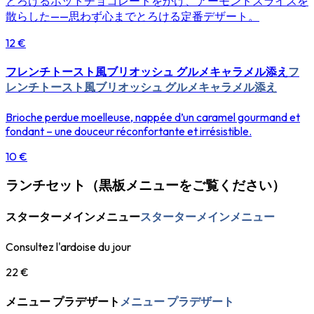
とろけるホットチョコレートをかけ、アーモンドスライスを
散らした——思わず心までとろける定番デザート。
12 €
フレンチトースト風ブリオッシュ グルメキャラメル添え
フ
レンチトースト風ブリオッシュ グルメキャラメル添え
Brioche perdue moelleuse, nappée d’un caramel gourmand et
fondant – une douceur réconfortante et irrésistible.
10 €
ランチセット（黒板メニューをご覧ください）
スターターメインメニュー
スターターメインメニュー
Consultez l'ardoise du jour
22 €
メニュー プラデザート
メニュー プラデザート