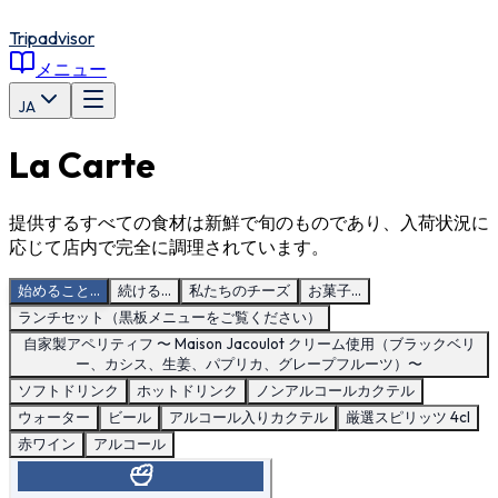
Tripadvisor
メニュー
JA
La Carte
提供するすべての食材は新鮮で旬のものであり、入荷状況に
応じて店内で完全に調理されています。
始めること...
続ける...
私たちのチーズ
お菓子...
ランチセット（黒板メニューをご覧ください）
自家製アペリティフ 〜 Maison Jacoulot クリーム使用（ブラックベリ
ー、カシス、生姜、パプリカ、グレープフルーツ）〜
ソフトドリンク
ホットドリンク
ノンアルコールカクテル
ウォーター
ビール
アルコール入りカクテル
厳選スピリッツ 4cl
赤ワイン
アルコール