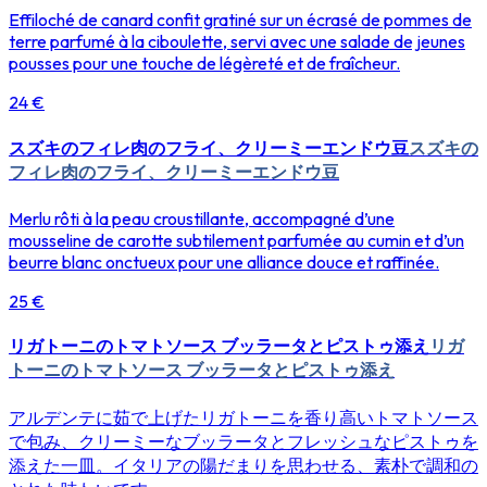
Effiloché de canard confit gratiné sur un écrasé de pommes de
terre parfumé à la ciboulette, servi avec une salade de jeunes
pousses pour une touche de légèreté et de fraîcheur.
24 €
スズキのフィレ肉のフライ、クリーミーエンドウ豆
スズキの
フィレ肉のフライ、クリーミーエンドウ豆
Merlu rôti à la peau croustillante, accompagné d’une
mousseline de carotte subtilement parfumée au cumin et d’un
beurre blanc onctueux pour une alliance douce et raffinée.
25 €
リガトーニのトマトソース ブッラータとピストゥ添え
リガ
トーニのトマトソース ブッラータとピストゥ添え
アルデンテに茹で上げたリガトーニを香り高いトマトソース
で包み、クリーミーなブッラータとフレッシュなピストゥを
添えた一皿。イタリアの陽だまりを思わせる、素朴で調和の