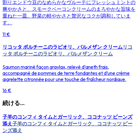
割りエンドウ豆のなめらかなヴルーテにフレッシュミントの
爽やかさと、スモークベーコンクリームのまろやかな旨味を
重ねた一皿。野菜の軽やかさと贅沢なコクが調和していま
す。
11 €
リコッタ ポルチーニのラビオリ、パルメザン クリーム
リコ
ッタ ポルチーニのラビオリ、パルメザン クリーム
Saumon mariné façon gravlax, relevé d’aneth frais,
accompagné de pommes de terre fondantes et d’une crème
aigrelette citronnée pour une touche de fraîcheur nordique.
16 €
続ける...
子羊のコンフィ タイムとガーリック、ココナッツ ビーンズ
添え
子羊のコンフィ タイムとガーリック、ココナッツ ビー
ンズ添え