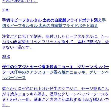
とれた味わいです。
21 €
手切りビーフタルタル 太めの自家製フライドポテト添え
手
切りビーフタルタル 太めの自家製フライドポテト添え
注文ごとに包丁で刻み、味付けしたビーフタルタルに、たっ
ぷりの自家製カリッとフリットを添えて。素朴で贅沢な、外
せない一品です。
25 €
仔牛のクアジとセージ香る焼きニョッキ、グリーンペッパー
ソース
仔牛のクアジとセージ香る焼きニョッキ、グリーンペ
ッパーソース
柔らかくロゼ色に仕上げた仔牛のクアジに、セージ香るこん
がり焼きニョッキを添え、濃厚なグリーンペッパーソースを
まとわせた一皿。繊細さと力強さが調和する上品な味わいで
す。