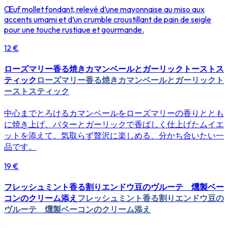
Œuf mollet fondant, relevé d’une mayonnaise au miso aux
accents umami et d’un crumble croustillant de pain de seigle
pour une touche rustique et gourmande.
12 €
ローズマリー香る焼きカマンベールとガーリックトーストス
ティック
ローズマリー香る焼きカマンベールとガーリックト
ーストスティック
中心までとろけるカマンベールをローズマリーの香りととも
に焼き上げ、バターとガーリックで香ばしく仕上げたムイエ
ットを添えて。気取らず贅沢に楽しめる、分かち合いたい一
品です。
19 €
フレッシュミント香る割りエンドウ豆のヴルーテ 燻製ベー
コンのクリーム添え
フレッシュミント香る割りエンドウ豆の
ヴルーテ 燻製ベーコンのクリーム添え