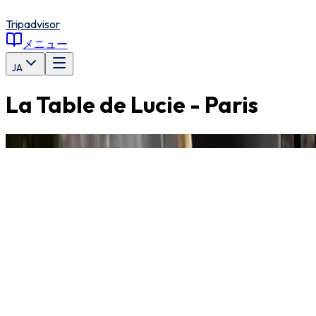
Tripadvisor
メニュー
JA
La Table de Lucie - Paris