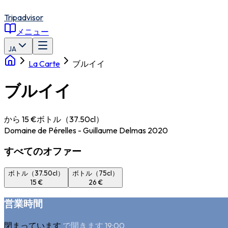
Tripadvisor
メニュー
JA
La Carte
ブルイイ
ブルイイ
から 15 €
ボトル（37.50cl）
Domaine de Pérelles - Guillaume Delmas 2020
すべてのオファー
ボトル（37.50cl）
ボトル（75cl）
15 €
26 €
営業時間
閉まっています
で開きます 19:00