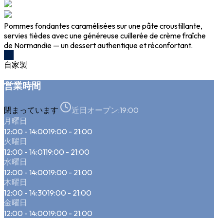
Pommes fondantes caramélisées sur une pâte croustillante,
servies tièdes avec une généreuse cuillerée de crème fraîche
de Normandie — un dessert authentique et réconfortant.
自家製
営業時間
閉まっています
近日オープン:
19:00
月曜日
12:00 - 14:00
19:00 - 21:00
火曜日
12:00 - 14:01
19:00 - 21:00
水曜日
12:00 - 14:00
19:00 - 21:00
木曜日
12:00 - 14:30
19:00 - 21:00
金曜日
12:00 - 14:00
19:00 - 21:00