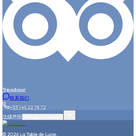
Tripadvisor
联系我们
+33 1 45 22 78 72
法律声明
Manage my cookies
©
2026
La Table de Lucie
.