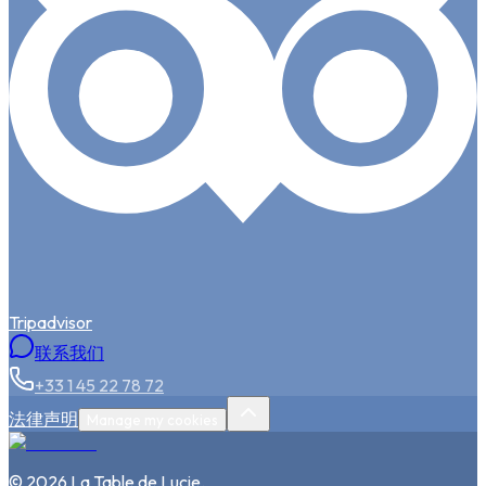
Tripadvisor
联系我们
+33 1 45 22 78 72
法律声明
Manage my cookies
©
2026
La Table de Lucie
.