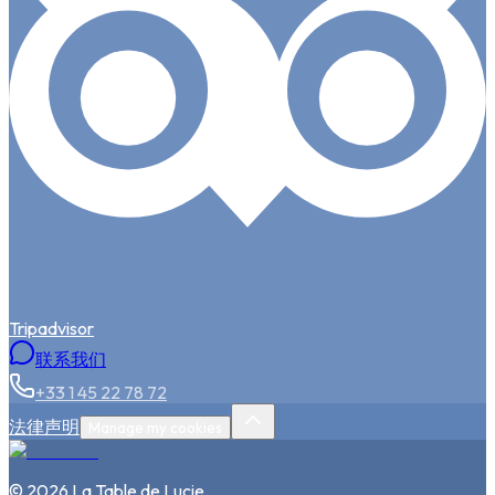
Tripadvisor
联系我们
+33 1 45 22 78 72
法律声明
Manage my cookies
©
2026
La Table de Lucie
.