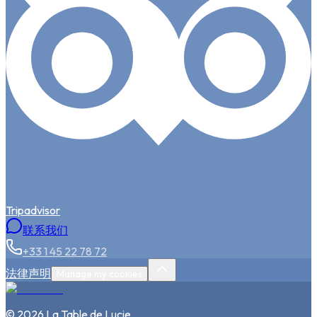
Tripadvisor
联系我们
+33 1 45 22 78 72
法律声明
Manage my cookies
©
2026
La Table de Lucie
.