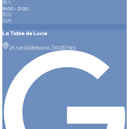
周六
19:00 - 21:00
周日
关闭
La Table de Lucie
29, rue d'Edimbourg, 75008 Paris