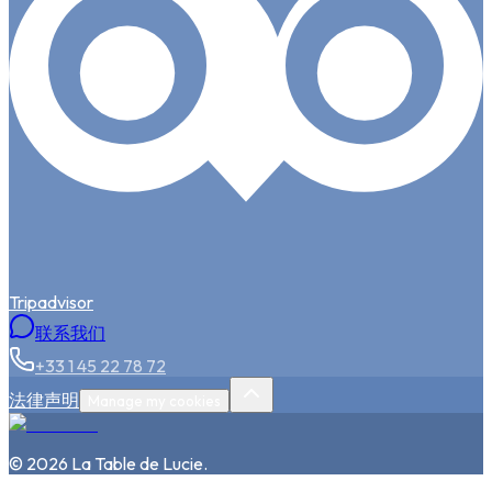
Tripadvisor
联系我们
+33 1 45 22 78 72
法律声明
Manage my cookies
©
2026
La Table de Lucie
.