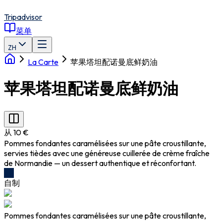
Tripadvisor
菜单
ZH
La Carte
苹果塔坦配诺曼底鲜奶油
苹果塔坦配诺曼底鲜奶油
从 10 €
Pommes fondantes caramélisées sur une pâte croustillante,
servies tièdes avec une généreuse cuillerée de crème fraîche
de Normandie — un dessert authentique et réconfortant.
自制
Pommes fondantes caramélisées sur une pâte croustillante,