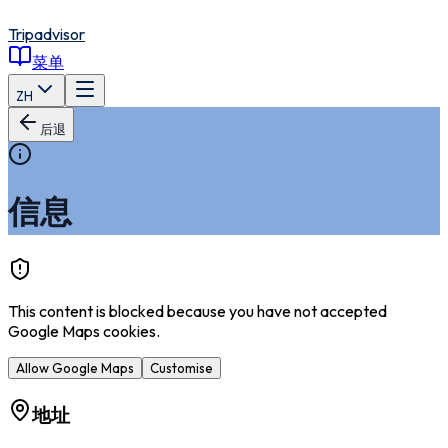
Tripadvisor
菜单
ZH
后退
信息
This content is blocked because you have not accepted
Google Maps cookies.
Allow Google Maps
Customise
地址