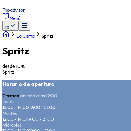
Tripadvisor
Menú
ES
La Carta
Spritz
Spritz
desde 10 €
Spritz
Horario de apertura
Cerrado
abierto a las 12:00
Lunes
12:00 - 14:00
19:00 - 21:00
Martes
12:00 - 14:01
19:00 - 21:00
Miércoles
12:00 - 14:00
19:00 - 21:00