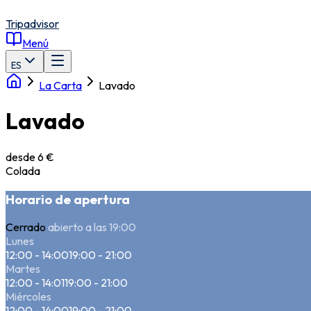
Tripadvisor
Menú
ES
La Carta
Lavado
Lavado
desde 6 €
Colada
Horario de apertura
Cerrado
abierto a las 19:00
Lunes
12:00 - 14:00
19:00 - 21:00
Martes
12:00 - 14:01
19:00 - 21:00
Miércoles
12:00 - 14:00
19:00 - 21:00